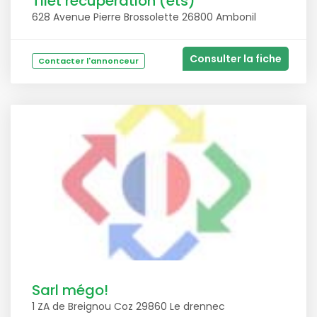
Tilet récupération (ets)
628 Avenue Pierre Brossolette 26800 Ambonil
Consulter la fiche
Contacter l'annonceur
Sarl mégo!
1 ZA de Breignou Coz 29860 Le drennec